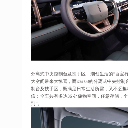
分离式
中央
控制台及扶手区，潮创生活的“百宝行
大空间带来大惊喜，而icar 03的分离式
中央
控制
制台及扶手区，既满足日常生活所需，又不乏趣
倍；全车共有多达36 处储物空间，任意存储，
到”。