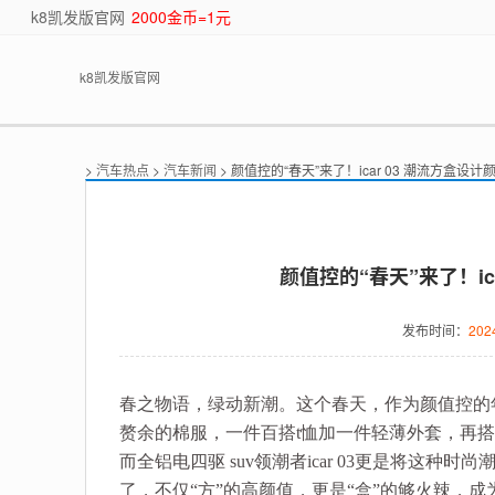
k8凯发版官网
2000金币=1元
k8凯发版官网
>
汽车热点
>
汽车新闻
> 颜值控的“春天”来了！icar 03 潮流方盒设计
颜值控的“春天”来了！ic
发布时间：
202
春之物语，绿动新潮。这个春天，作为颜值控的
赘余的棉服，一件百搭t恤加一件轻薄外套，再搭
而全铝电四驱 suv领潮者icar 03更是将这
了，不仅“方”的高颜值，更是“盒”的够火辣，