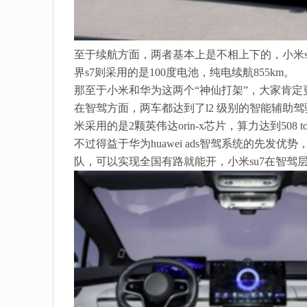
至于续航方面，两者基本上是不相上下的，小米su7
界s7则采用的是100度电池，纯电续航855km。
那至于小米和华为这两个“神仙打架”，大家肯
在智驾方面，两车都达到了l2 级别的智能辅助
米采用的是2颗英伟达orin-x芯片，算力达到508 t
不过得益于华为huawei ads智驾系统的先
队，可以实现全国有路就能开，小米su7在智驾