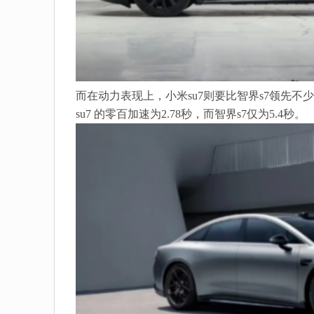
而在动力表现上，小米su7则要比智界s7领先不少。
su7 的零百加速为2.78秒，而智界s7仅为5.4秒。