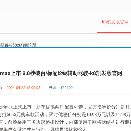
k8凯发版官网
.8秒破百/标配l2级辅助驾驶
4 max上市 8.8秒破百/标配l2级辅助驾驶-k8凯发版官网
间：
2024-04-22 12:09:02
来源：
152102
max正式上市，新车提供两种配置可选，官方指导价分别是11.
订抵6666元购车款活动，限时优惠价分别是10.98万元以及11.98
言，前脸采用了多边形格栅设计，内部使用了网格状结构进行装
部集成有脉冲式日行灯，风格显得比较锐利。