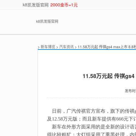
k8凯发版官网
2000金币=1元
k8凯发版官网
>
新车博览
>
汽车资讯
> 11.58万元起 传祺gs4 max上市 8
11.58万元起 传祺gs
发布时
日前，广汽传祺官方宣布，旗下的传祺gs4
及12.58万元版；而且新车提供有666元下
新车在外形方面采用的是全新的设计语
得比较粗犷；大灯组采用了熏黑处理，内