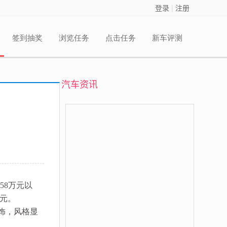
登录
|
注册
签到抽奖
浏览任务
点击任务
新车评测
汽车资讯
58万元以
万元。
饰，风格显