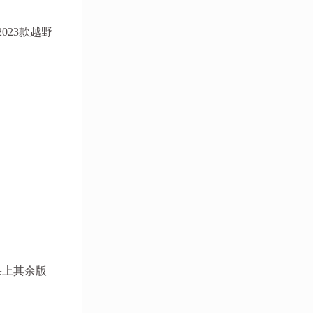
23款越野
果上其余版