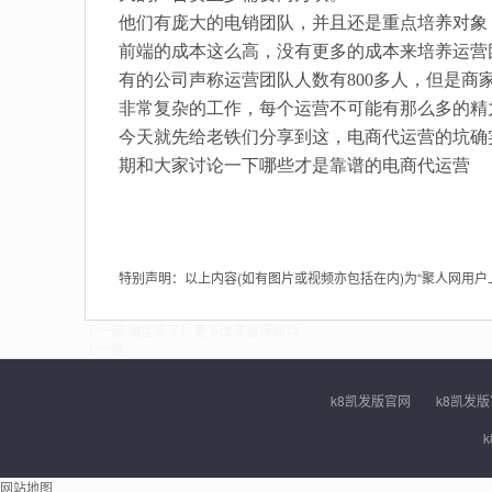
他们有庞大的电销团队，并且还是重点培养对象
前端的成本这么高，没有更多的成本来培养运营
有的公司声称运营团队人数有800多人，但是商家
非常复杂的工作，每个运营不可能有那么多的精
今天就先给老铁们分享到这，电商代运营的坑确
期和大家讨论一下哪些才是靠谱的电商代运营
特别声明：以上内容(如有图片或视频亦包括在内)为“聚人网用
下一篇:
淘宝变了！更多改变值得期待
上一篇:
k8凯发版官网
k8凯发
网站地图