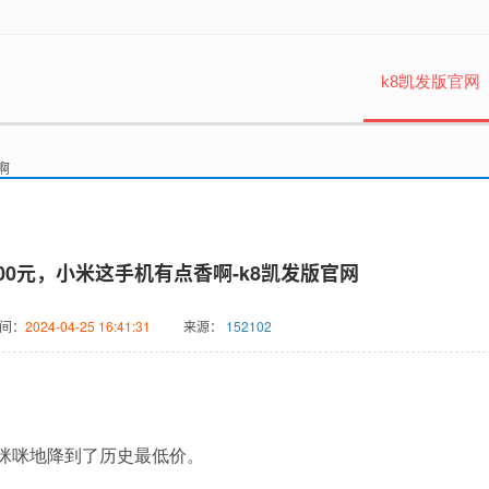
k8凯发版官网
啊
00元，小米这手机有点香啊-k8凯发版官网
间：
2024-04-25 16:41:31
来源：
152102
咪咪地降到了历史最低价。