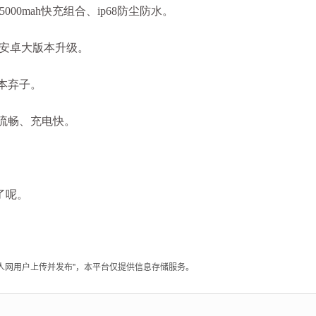
 5000mah快充组合、ip68防尘防水。
次安卓大版本升级。
本弃子。
流畅、充电快。
尬了呢。
聚人网用户上传并发布"，本平台仅提供信息存储服务。