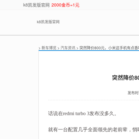
k8凯发版官网
2000金币=1元
k8凯发版官网
>
新车博览
>
汽车资讯
> 突然降价800元，小米这手机有点香
突然降价8
发布时
话说在redmi turbo 3发布没多久。
就有一台配置几乎全面领先的老前辈，悄