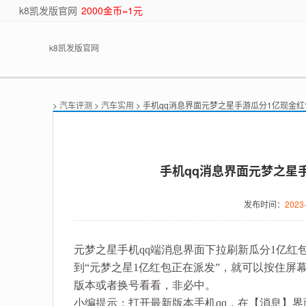
k8凯发版官网
2000金币=1元
k8凯发版官网
>
汽车评测
>
汽车实用
> 手机qq消息界面元梦之星手游瓜分1亿现金红
手机qq消息界面元梦之星手
发布时间：
2023-
元梦之星手机qq端消息界面下拉刷新瓜分1亿红
到“元梦之星1亿红包正在派发”，就可以按住屏
版本或者换号看看，非必中。
小编提示：打开最新版本手机qq，在【消息】