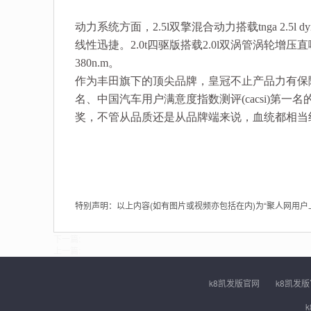
动力系统方面，2.5l双擎混合动力搭载tnga 2.5l 
线性迅捷。2.0t四驱版搭载2.0l双涡管涡轮增
380n.m。
作为丰田旗下的顶尖品牌，皇冠不止产品力有保障，也获
名、中国汽车用户满意度指数测评(cacsi)第
奖，不管从品质还是从品牌端来说，血统都相当
特别声明：以上内容(如有图片或视频亦包括在内)为“聚人网用
下一篇:
上一篇:
k8凯发版官网
k8凯发