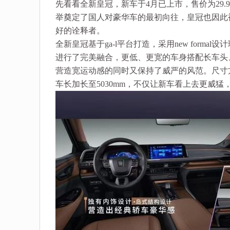
先看看全新皇冠，新车于4月已上市，售价为29.9
举奠定了国人对豪华车的最初向往，皇冠也因此被
好的诠释者。
全新皇冠基于ga-l平台打造，采用new for
进行了完美融合，更低、更宽的车身搭配长车头
营造宽运动感的同时又保持了威严的风范。尺寸方
车长加长至5030mm，不仅让新车看上去更威