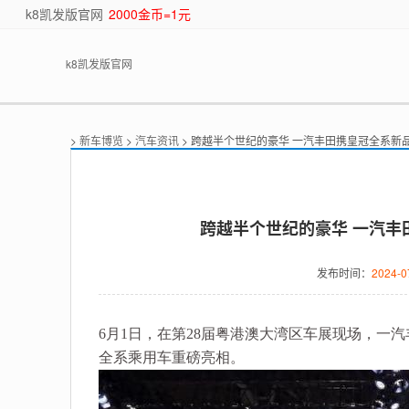
k8凯发版官网
2000金币=1元
k8凯发版官网
>
新车博览
>
汽车资讯
> 跨越半个世纪的豪华 一汽丰田携皇冠全系新
跨越半个世纪的豪华 一汽丰
发布时间：
2024-0
6月1日，在第28届粤港澳大湾区车展现场，一汽
全系乘用车重磅亮相。