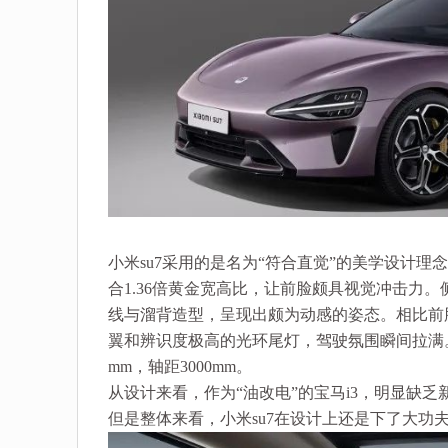
小米su7采用的是名为“符合直觉”的美学设计
合1.36倍黄金宽高比，让前脸颇具视觉冲击力
线与溜背造型，呈现出颇为动感的姿态。相比前
翼和辨识度极高的光环尾灯，驾驶氛围瞬间拉满。车身尺寸
mm，轴距3000mm。
从设计来看，作为“油改电”的宝马i3，明显缺
但是整体来看，小米su7在设计上还是下了大功