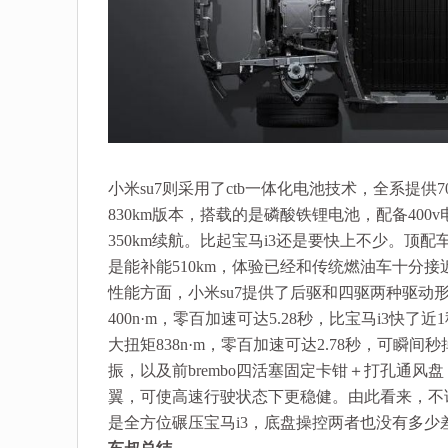
小米su7则采用了ctb一体化电池技术，全系提供700
830km版本，搭载的是磷酸铁锂电池，配备400
350km续航。比起宝马i3还是要快上不少。顶配车
是能补能510km，体验已经和传统燃油车十分接
性能方面，小米su7提供了后驱和四驱两种驱动形式
400n·m，零百加速可达5.28秒，比宝马i3快了
大扭矩838n·m，零百加速可达2.78秒，可瞬间
振，以及前brembo四活塞固定卡钳＋打孔通风
翼，可使高速行驶状态下更稳健。由此看来，不
是全方位碾压宝马i3，底盘操控两者也没有多少