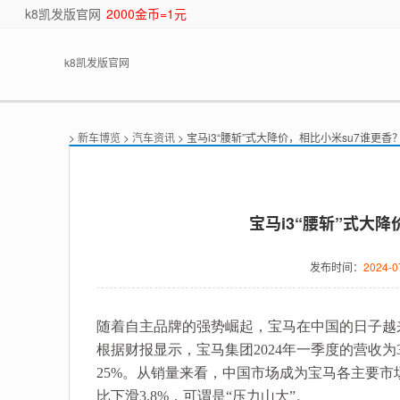
k8凯发版官网
2000金币=1元
k8凯发版官网
>
新车博览
>
汽车资讯
> 宝马i3“腰斩”式大降价，相比小米su7谁更香
宝马i3“腰斩”式大降
发布时间：
2024-0
随着自主品牌的强势崛起，宝马在中国的日子越
根据财报显示，宝马集团2024年一季度的营收为36
25%。从销量来看，中国市场成为宝马各主要市
比下滑3.8%，可谓是“压力山大”。