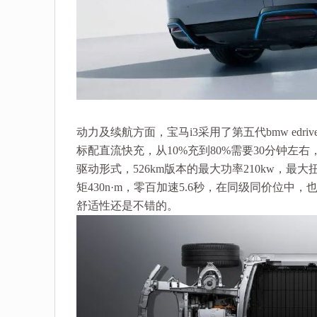
动力及续航方面，宝马i3采用了第五代bmw edriv
标配直流快充，从10%充到80%需要30分钟左
驱动形式，526km版本的最大功率210kw，最大扭矩
矩430n·m，零百加速5.6秒，在同级同价位
舒适性还是不错的。