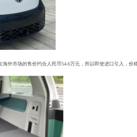
在海外市场的售价约合人民币54.6万元，所以即使进口引入，价