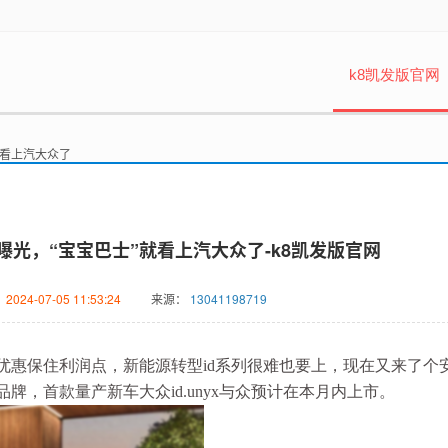
k8凯发版官网
”就看上汽大众了
国内曝光，“宝宝巴士”就看上汽大众了-k8凯发版官网
：
2024-07-05 11:53:24
来源：
13041198719
优惠保住利润点，新能源转型id系列很难也要上，现在又来了个
，首款量产新车大众id.unyx与众预计在本月内上市。