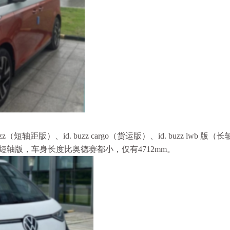
z（短轴距版）、id. buzz cargo（货运版）、id. buzz lwb 版
曝光的是短轴版，车身长度比奥德赛都小，仅有4712mm。