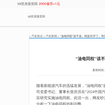
k8凯发版官网
2000金币=1元
k8凯发版官网
>
汽车热点
>
汽车新闻
> “油电同权”该不该，网友吵开了，
“油电同权”该
发布时间
随着新能源汽车的迅猛发展，"油电同权
司党委书记、董事长曾庆洪在“2024中
应研究实施油电同权。此话一出，网友吵
分析一下油电同权的利与弊。