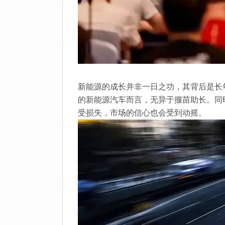
新能源的成长并非一日之功，其背后是长
的新能源汽车而言，无异于揠苗助长。同
受损失，市场的信心也会受到动摇。