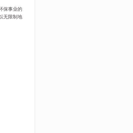
环保事业的
以无限制地