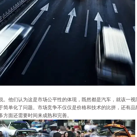
说。他们认为这是市场公平性的体现，既然都是汽车，就该一视
于简单化了问题。市场竞争不仅仅是价格和技术的比拼，还有品
多方面还需要时间来成熟和完善。