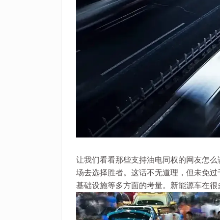
让我们看看那些支持油电同权的网友怎么
场去选择胜者。这话不无道理，但未免过
基础设施等多方面的考量。新能源车在很