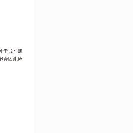
处于成长期
能会因此遭