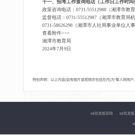
十一、招考工作查询电话（工作日工作时间
政策咨询电话：0731-55512988（湘潭市教
监督电话：0731-55512987（湘潭市教育局
0731-58626298（湘潭市人社局事业单位人
查看附件>>>
湘潭市教育局
2024年7月9日
特别声明：以上内容(如有图片或视频亦包括在内)为“聚人网用
下一篇:
2024年湖南文理学院招聘高层次人才公告
上一篇:
2024年长沙宁乡市卫健系统招聘专业技术人员公告
k8凯发版官网
k8凯发