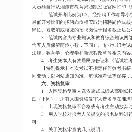
人员须自行从湘潭市教育局k8凯发版官网打印《
2．笔试开考比例为1∶3。经招聘工作领导小组
最低开考比例的招聘岗位相应取消招聘岗位或核
岗位。被取消或核减的招聘岗位于报名截止后公
3．笔试内容为专业知识和教育综合知识两部分
舍五入后保留两位小数，下同）。专业知识考试
法规、教育学、心理学和新课程改革等相关内容
4．考生凭本人有效居民身份证和《笔试准考
【特别提示】本次考试不指定任何参考书籍，
间变动，以网站通知为准。笔试准考证需保存，
六、资格复审
1．入围资格复审人选依笔试成绩从高到低按
围（下同）。所有入围资格复审人选名单在湘潭
2．出现资格复审不合格或有考生主动放弃时
3．用人学校对报考人员提交的报名材料进行
料。
4．关于资格审查的几点说明：