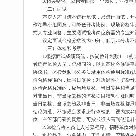
3.相关要求。应聘者限报一个岗位，不得重
（二）面试
本次人才引进不进行笔试，只进行面试，开考
作领导小组同意，可降低开考比例。现场资格审
式为专业问答，主要测试报考岗位所需的专业知
设定面试合格分数线为70分，低于70分者不
（三）体检和考察
1.根据面试成绩高低，按岗位计划数1：1的
者确定体检人员，仍相同的，以其高校必修课平
协议书。体检参照《公务员录用体检通用标准(
检合格标准的，应当日复检；对边缘性心脏杂音
体检合格标准的，应当场复检。当日复检和当场复
对非当日、非当场复检的体检项目结果有疑问时
当日复检、当场复检及非当日、非当场复检都只
结论为准。不按规定要求进行体检的，视为放弃
位、主管部门研究同意，可按成绩从高到低递补
2.体检合格人员进入考察程序。招聘单位对
法、道德品质、业务能力、工作实绩、应聘资格