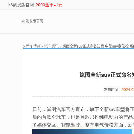
k8凯发版官网
2000金币=1元
k8凯发版官网
>
新车博览
>
汽车资讯
> 岚图全新suv正式命名知音 中型suv定位/全
岚图全新suv正式命名知
发布时间：
2024-0
日前，岚图汽车官方宣布，旗下全新suv车型将正式采
后的首款全球车，也是首款只推纯电动力的产品
多媒体交互、智能驾驶、整车电气价格方面，新