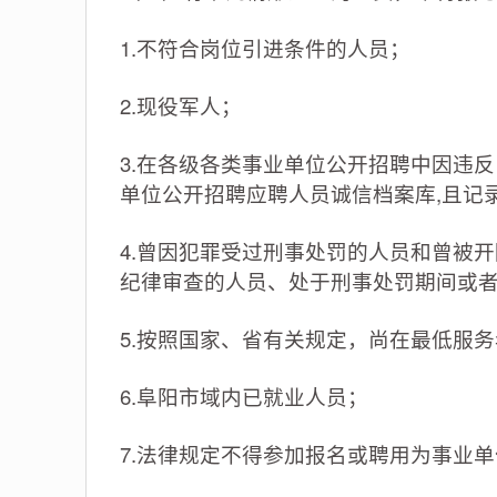
1.不符合岗位引进条件的人员；
2.现役军人；
3.在各级各类事业单位公开招聘中因违
单位公开招聘应聘人员诚信档案库,且记
4.曾因犯罪受过刑事处罚的人员和曾被
纪律审查的人员、处于刑事处罚期间或
5.按照国家、省有关规定，尚在最低服
6.阜阳市域内已就业人员；
7.法律规定不得参加报名或聘用为事业