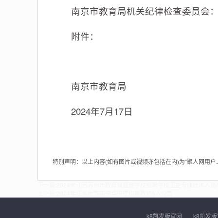
南京市教育局机关纪律检查委员会：025-
附件：
南京市教育局
2024年7月17日
特别声明：以上内容(如有图片或视频亦包括在内)为“聚人网用
下一篇:
2024年江苏苏州市教育局直属学校招聘学校卫生专业技术人员
上一篇:
2024年江苏南京市中华中学招聘教师6人公告
k8凯发版官网
k8凯发