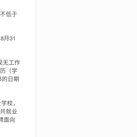
不低于
月31
现无工作
历（学
书的日期
业学校，
共就业
聘面向