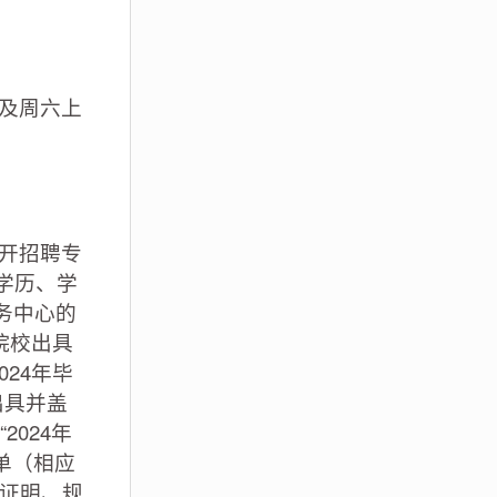
以及周六上
开招聘专
学历、学
务中心的
院校出具
24年毕
出具并盖
024年
单（相应
历证明、规