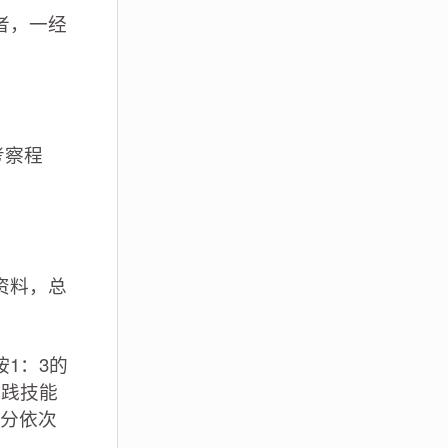
者，一经
考察程
资料，总
1：3的
实践技能
分依次