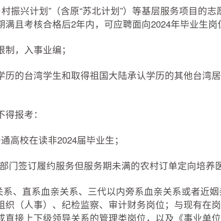
乡村振兴计划”（含原“苏北计划”）等基层服务项目的志
满且考核合格后2年内，可应聘面向2024年毕业生岗
制，入事业编；
历的台湾学生和取得祖国大陆承认学历的其他台湾居
；
不得报考：
高校在读非2024届毕业生；
政部门签订履约服务但服务期未满的农村订单定向培养
系、直系血亲关系、三代以内旁系血亲关系或者近姻
组织（人事）、纪检监察、审计财务岗位；与现有在岗
成直接上下级领导关系的管理类岗位，以及《事业单位