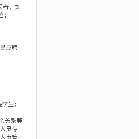
愿者，如
位；
民应聘
医学生；
亲关系等
人员存
人事管