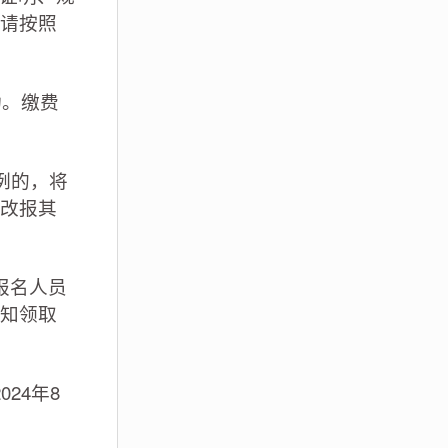
请按照
功。缴费
例的，将
改报其
报名人员
知领取
24年8