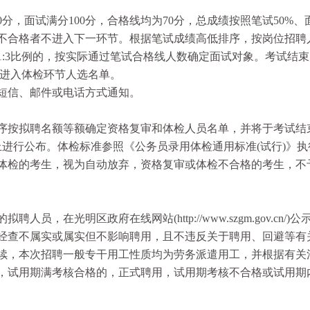
，面试满分100分，合格线均为70分，总成绩按照笔试50%、面
不合格者不进入下一环节。根据笔试成绩高低排序，按岗位招聘人
1:3比例的，按实际通过笔试合格线人数确定面试对象。考试结
定进入体检环节人选名单。
信、邮件或电话方式通知。
按拟聘名额等额确定资格复审和体检人员名单，并将于考试结
gov.cn/)上进行公布。体检标准参照《公务员录用体检通用标准(试行)
体检的考生，视为自动放弃，资格复审或体检不合格的考生，不
光明区政府在线网站(http://www.szgm.gov.cn/)公
经查不属实或属实但不影响聘用，且不违反关于聘用、回避等有
续，本次招聘一般专干用工性质均为劳务派遣用工，并根据有关
，试用期满考核合格的，正式聘用，试用期考核不合格或试用期