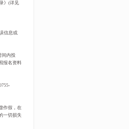
录》(详见
误信息或
定时间内投
因报名资料
55-
虚作假，在
的一切损失