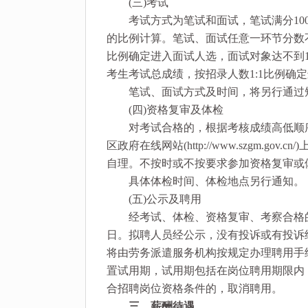
(三)考试
考试方式为笔试和面试，笔试满分100分
的比例计算。笔试、面试任意一环节分数
比例确定进入面试人选，面试对象达不到
考生考试总成绩，按招录人数1:1比例确
笔试、面试方式及时间，将另行通过短
(四)资格复审及体检
对考试合格的，根据考核成绩高低顺序
区政府在线网站(http://www.szgm.
自理。不按时或不按要求参加资格复审或
具体体检时间、体检地点另行通知。
(五)公示及聘用
经考试、体检、资格复审、考察合格的拟聘人员，在
日。拟聘人员经公示，没有投诉或有投诉
将由劳务派遣服务机构按规定办理聘用手
置试用期，试用期包括在岗位聘用期限内
合招聘岗位资格条件的，取消聘用。
三、薪酬待遇