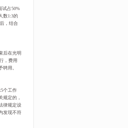
试占50%
数1:3的
束后，结合
束后在光明
》执行，费用
予聘用。
示5个工作
关规定的，
法律规定设
内发现不符