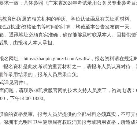
求一致，具体参照《广东省2024年考试录用公务员专业参考目
提供教育部所属的相关机构的学历、学位认证函及有关证明材料。
职业(执业)资格证书等时间的计算，均截至本公告发布前一天。
箱、通讯地址必须真实准确，确保能够及时联系本人。因提供错
后果，由报考人本人承担。
tps://zhaopin.gmczrl.com/zwdiw，报名资料请在规
。报名资料是此次考试的重要材料之一，请报考人员认真对待，
最终录用结果的，报考人员后果自负。
式详见附件1。
问题，请联系k8凯发版官网的技术支持人员麦工，咨询电话：07
0，下午14:00-18:00。
前的资格复审。报考人员所提供的全部材料必须真实，不可弄
，深圳市光明区卫生健康局有权取消其报考或聘用资格，所造成