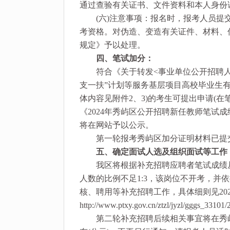
通过查验有关证书、文件资料和本人身份
(六)注意事项：报名时，报考人员提交
考资格。对伪造、变造有关证件、材料、
规定》予以处理。
四、笔试加分：
符合《关于转发<事业单位公开招聘人员暂
支一扶”计划等服务基层项目高校毕业生有关
体内容见附件2、3)的考生可提出申请(
《2024年秀屿区公开招聘新任教师笔试
将在网站予以公示。
第一轮报考秀屿区加分证明材料已提交
五、确定面试人选及组织面试等工作
我区将根据补充招聘应聘者笔试成绩从
人数的比例不足1:3，该岗位不开考，并
核、聘用等补充招聘工作，具体细则见202
http://www.ptxy.gov.cn/ztzl/jyzl/gggs_331
第二轮补充招聘后续相关事宜将在秀屿区人民政府网“教