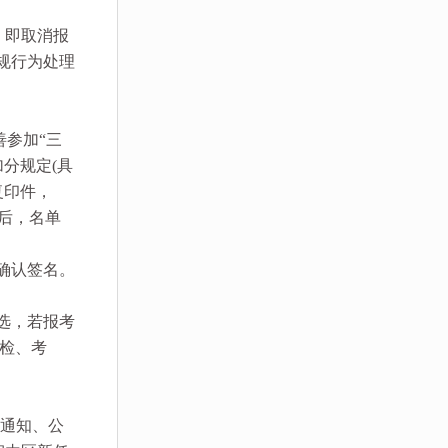
，即取消报
规行为处理
善参加“三
加分规定(具
复印件，
定后，名单
确认签名。
选，若报考
体检、考
)上通知、公