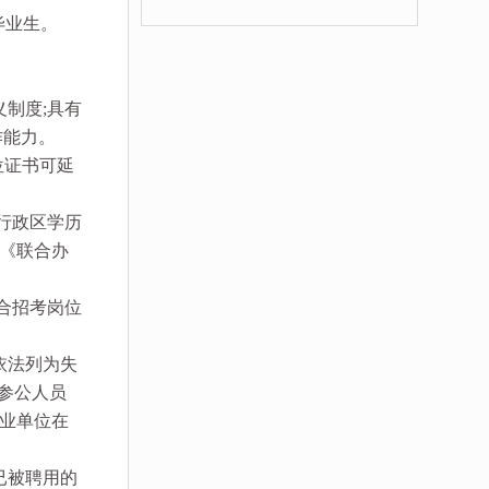
毕业生。
制度;具有
作能力。
位证书可延
行政区学历
《联合办
合招考岗位
依法列为失
、参公人员
事业单位在
已被聘用的