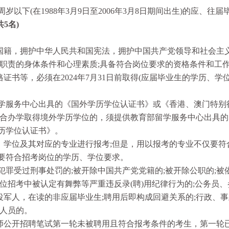
下(在1988年3月9日至2006年3月8日期间出生)的应、往届
5名)
籍，拥护中华人民共和国宪法，拥护中国共产党领导和社会主义
行职责的身体条件和心理素质;具备符合岗位要求的资格条件和工
书等，必须在2024年7月31日前取得(应届毕业生的学历、学
服务中心出具的《国外学历学位认证书》或《香港、澳门特别
联合办学取得境外学历学位的，须提供教育部留学服务中心出具的
历学位认证书》。
学位及其对应的专业进行报考;但是，用以报考的专业不仅要符
要符合招考岗位的学历、学位要求。
罪受过刑事处罚的;被开除中国共产党党籍的;被开除公职的;被
位招考中被认定有舞弊等严重违反录(聘)用纪律行为的;公务员
役军人，在读的非应届毕业生;聘用后即构成回避关系的;行政、
作人员的。
教师公开招聘笔试第一轮未被聘用且符合报考条件的考生，第一轮