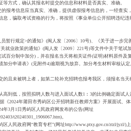
证等方式，确认其报名时提交的信息和材料是否真实、准确。
的报考信息应当真实、准确，提供虚假报考信息的，一经查实
信息，骗取考试资格的行为，将按照《事业单位公开招聘违纪违
行规定>的通知》(闽人发〔2006〕10号)、《关于进一步完
就业政策的通知》(闽人发〔2009〕221号)等文件中关于笔试
在笔试百分制中加分)，并在报名当天将相关证件(证明)材料原件及
成绩加分申请表》(见附件4)逾期视为放弃。加分考生材料审核认
的且未被聘上者，如第二轮补充招聘也报考我区，须报名当天
高到低，按照拟聘人数与进入面试人数1︰3的比例确定面试人
依据《2024年莆田市秀屿区公开招聘新任教师方案》开展面试、
4年3月1日秀屿区人民政府网发布的公告(网址
01/202403/t20240301_1906067.htm)。
育专栏”(网址http://www.ptxy.gov.cn/ztzl/jyzl/