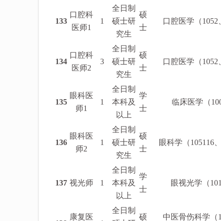
全日制
口腔科
硕
133
1
硕士研
口腔医学（1052、
医师1
士
究生
全日制
口腔科
硕
134
3
硕士研
口腔医学（1052、
医师2
士
究生
全日制
眼科医
学
135
1
本科及
临床医学（1002
师1
士
以上
全日制
眼科医
硕
136
1
硕士研
眼科学（105116、
师2
士
究生
全日制
学
137
视光师
1
本科及
眼视光学（101
士
以上
全日制
康复医
硕
中医骨伤科学（10