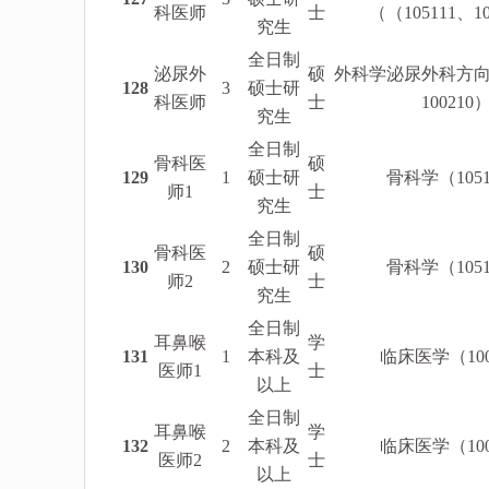
科医师
士
（（105111、10
究生
全日制
泌尿外
硕
外科学泌尿外科方向（
128
3
硕士研
科医师
士
100210
究生
全日制
骨科医
硕
129
1
硕士研
骨科学（1051
师1
士
究生
全日制
骨科医
硕
130
2
硕士研
骨科学（1051
师2
士
究生
全日制
耳鼻喉
学
131
1
本科及
临床医学（1002
医师1
士
以上
全日制
耳鼻喉
学
132
2
本科及
临床医学（1002
医师2
士
以上