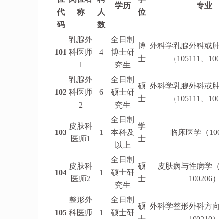
学历
专业
代
称
人
位
码
数
乳腺外
全日制
博
外科学乳腺外科或
101
科医师
4
博士研
士
（105111、10
1
究生
乳腺外
全日制
硕
外科学乳腺外科或
102
科医师
6
硕士研
士
（105111、10
2
究生
全日制
皮肤科
学
103
1
本科及
临床医学（1002
医师1
士
以上
全日制
皮肤科
硕
皮肤病与性病学（1
104
1
硕士研
医师2
士
100206
究生
整形外
全日制
硕
外科学整形外科方向（
105
科医师
1
硕士研
士
100210