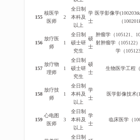
全日制
核医学
学
医学影像学(100203
155
2
本科及
医师
士
（100201k
以上
全日制
肿瘤学（105121、1
放疗医
硕
156
1
硕士研
射肿瘤学（10512
师
士
究生
学（10512
全日制
放疗物
硕
157
1
硕士研
生物医学工程（0
理师
士
究生
全日制
放疗技
学
158
1
本科及
医学影像技术(10
师
士
以上
全日制
心电图
学
159
3
本科及
临床医学（1002
医师
士
以上
全日制