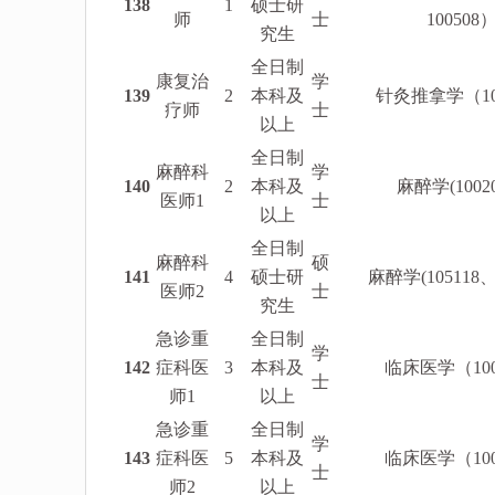
138
1
硕士研
师
士
100508
究生
全日制
康复治
学
139
2
本科及
针灸推拿学（100
疗师
士
以上
全日制
麻醉科
学
140
2
本科及
麻醉学(10020
医师1
士
以上
全日制
麻醉科
硕
141
4
硕士研
麻醉学(105118、1
医师2
士
究生
急诊重
全日制
学
142
症科医
3
本科及
临床医学（1002
士
师1
以上
急诊重
全日制
学
143
症科医
5
本科及
临床医学（1002
士
师2
以上