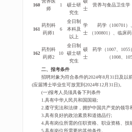
营养医
硕
160
1
硕士研
营养与食品卫生学（1
师
士
究生
全日制
药剂科
学
药学（100701
161
6
本科及
药师1
士
（100801）、临床药学(
以上
全日制
药剂科
硕
药学（1007、10
162
10
硕士研
药师2
士
（1008、10
究生
二、报考条件
招聘对象为符合条件的2024年8月31日及以前
(应届博士毕业生可放宽到2024年12月31日)。
(一)报考人员须具备下列条件
1.具有中华人民共和国国籍;
2.遵守宪法和法律，拥护中国共产党的领导和
3.具有良好的政治素质和道德品行;
4.具有岗位所需的任职资格、职业资格、技能
5.具有岗位所需要的其他条件。