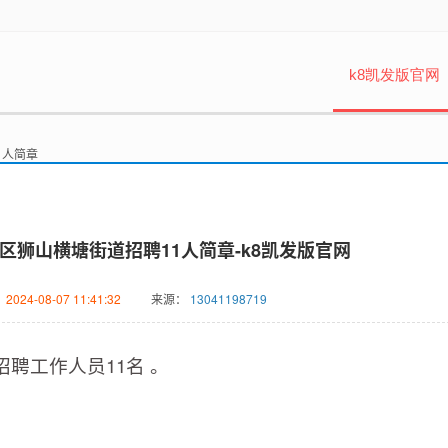
k8凯发版官网
1人简章
区狮山横塘街道招聘11人简章-k8凯发版官网
：
2024-08-07 11:41:32
来源：
13041198719
工作人员11名 。