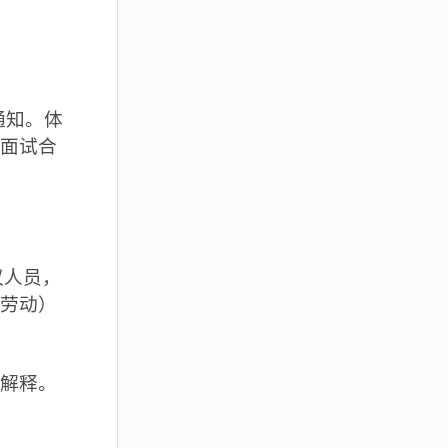
通知。体
面试合
议人员，
劳动）
解释。