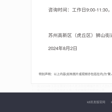
咨询时间：工作日9:00-11:30，13:
苏州高新区（虎丘区）狮山街道
2024年8月2日
特别声明：以上内容(如有图片或视频亦包括在内)为“
下一篇:
2024年江苏无锡宜兴市人民法院招聘编外用工人员6
上一篇:
2024年江苏南京市古雄小学招聘聘用制教师公告
k8凯发版官网