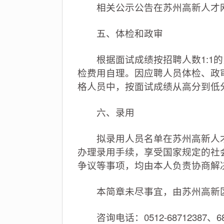
相关公示公告在苏州高新人才网（ww
五、体检和政审
根据面试成绩按招聘人数1:1的
检费用自理。因应聘人员体检、政
格人员中，按面试成绩从高分到低
六、录用
拟录用人员名单在苏州高新人才网（w
办理录用手续，享受国家规定的社
争议等事项，均由本人负责协商解
本简章未尽事宜，由苏州高新区
咨询电话：0512-68712387、682