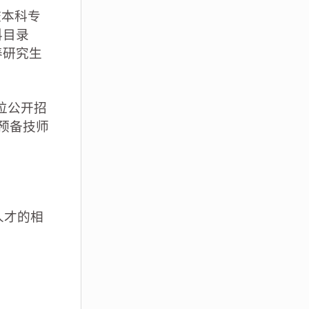
校本科专
科目录
养研究生
；
位公开招
校预备技师
人才的相