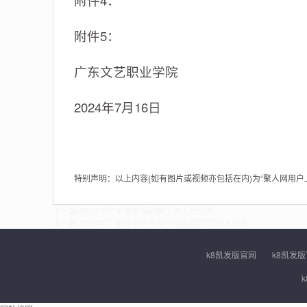
附件4：
附件5：
广东文艺职业学院
2024年7月16日
特别声明：以上内容(如有图片或视频亦包括在内)为“聚人网用
下一篇:
2024年广东美术馆招聘工作人员公告
上一篇:
2024年广东深圳中学高中园选聘教师25人公告
k8凯发版官网
k8凯发