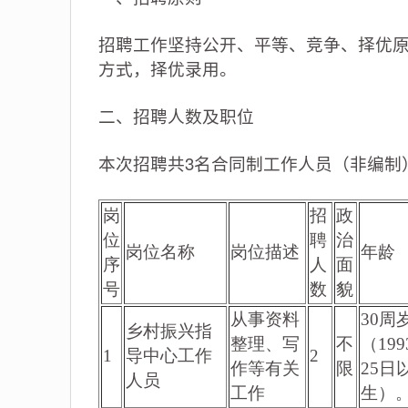
招聘工作坚持公开、平等、竞争、择优原
方式，择优录用。
二、招聘人数及职位
本次招聘共3名合同制工作人员（非编制
岗
招
政
位
聘
治
岗位名称
岗位描述
年龄
序
人
面
号
数
貌
从事资料
30周
乡村振兴指
整理、写
不
（19
1
导中心工作
2
作等有关
限
25日
人员
工作
生）