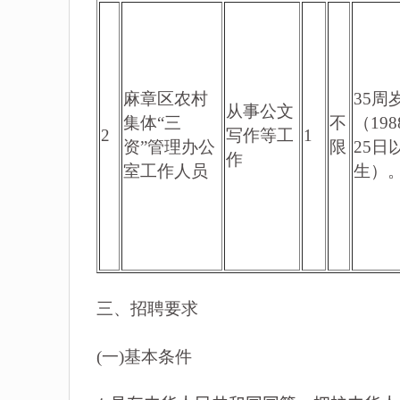
麻章区农村
35周
从事公文
集体“三
不
（19
2
写作等工
1
资”管理办公
限
25日
作
室工作人员
生）
三、招聘要求
(一)基本条件