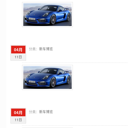
分类：
新车博览
04月
11日
分类：
新车博览
04月
11日