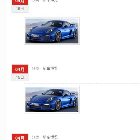
04月
15日
分类：
新车博览
04月
15日
分类：
新车博览
04月