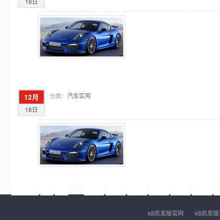
18日
分类：
汽车实用
12月
18日
...
上一页
1
2
122
123
124
125
126
127
k8凯发版官网
k8凯发