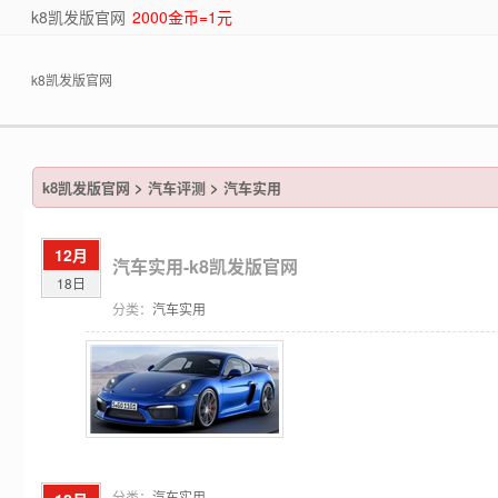
k8凯发版官网
2000金币=1元
k8凯发版官网
k8凯发版官网
>
汽车评测
>
汽车实用
12月
汽车实用-k8凯发版官网
18日
分类：
汽车实用
分类：
汽车实用