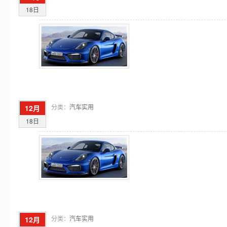
18日
分类：
汽车实用
12月
18日
分类：
汽车实用
12月