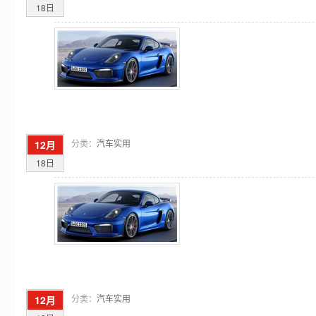
18日
分类：
汽车实用
12月
18日
分类：
汽车实用
12月