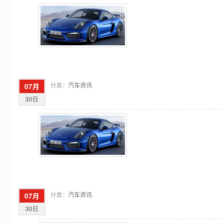
分类：
汽车资讯
07月
30日
分类：
汽车资讯
07月
30日