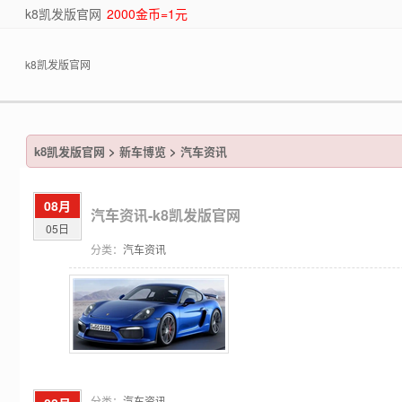
k8凯发版官网
2000金币=1元
k8凯发版官网
k8凯发版官网
>
新车博览
>
汽车资讯
08月
汽车资讯-k8凯发版官网
05日
分类：
汽车资讯
分类：
汽车资讯