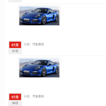
分类：
汽车资讯
07月
31日
分类：
汽车资讯
07月
30日