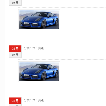
05日
分类：
汽车资讯
08月
05日
分类：
汽车资讯
08月