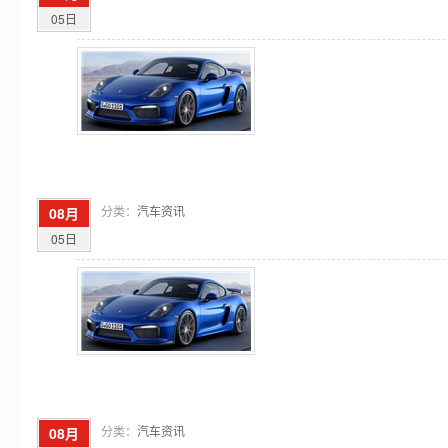
05日
分类：
汽车资讯
08月
05日
分类：
汽车资讯
08月