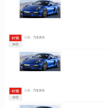
分类：
汽车资讯
07月
26日
分类：
汽车资讯
07月
26日